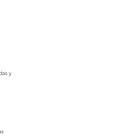
das y
as