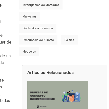
e.
Investigación de Mercados
Marketing
a
Declaratoria de marca
el
Experiencia del Cliente
Política
luar de
Negocios
 de un
 de
Artículos Relacionados
 se
ón
,
ibidas