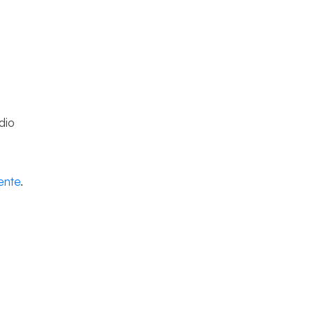
dio
iente
.