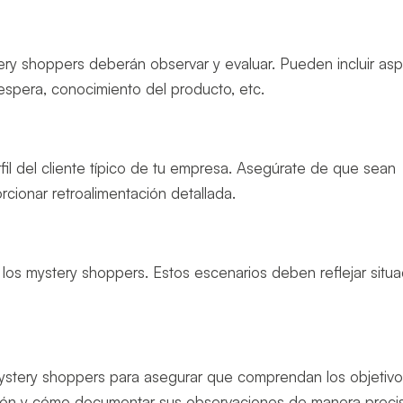
tery shoppers deberán observar y evaluar. Pueden incluir as
espera, conocimiento del producto, etc.
fil del cliente típico de tu empresa. Asegúrate de que sean
cionar retroalimentación detallada.
 los mystery shoppers. Estos escenarios deben reflejar situ
mystery shoppers para asegurar que comprendan los objetivo
uación y cómo documentar sus observaciones de manera preci