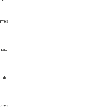
entes
has.
.
puntos
ectos