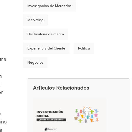
Investigación de Mercados
u
Marketing
Declaratoria de marca
Experiencia del Cliente
Política
una
Negocios
os
s
Artículos Relacionados
en
e
sino
te