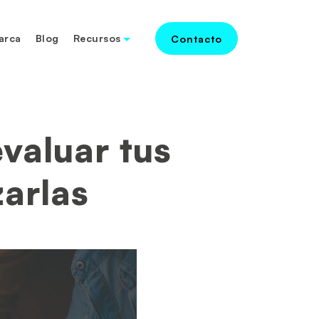
arca
Blog
Recursos
Contacto
evaluar tus
arlas