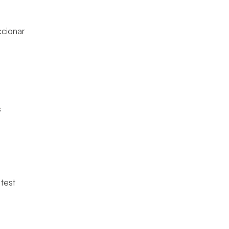
ccionar
s
 test